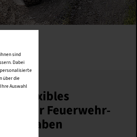
ihnen sind
ssern. Dabei
 personalisierte
 über die
 Ihre Auswahl
als flexibles
rzeug für Feuerwehr-
gsaufgaben