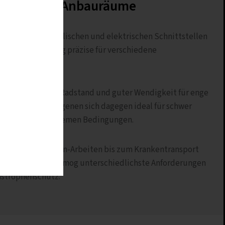
 und viele Anbauräume
nischen, hydraulischen und elektrischen Schnittstellen
t sich der Unimog präzise für verschiedene
 mit kompaktem Radstand und guter Wendigkeit für enge
ngige Unimog eigenen sich dagegen ideal für schwer
insätze unter extremen Bedingungen.
er Rüst- und Kran-Arbeiten bis zum Krankentransport
terstützt der Unimog unterschiedlichste Anforderungen
astrophenschutz.