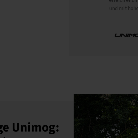
erreich er Ei
und mit hohe
ge Unimog: