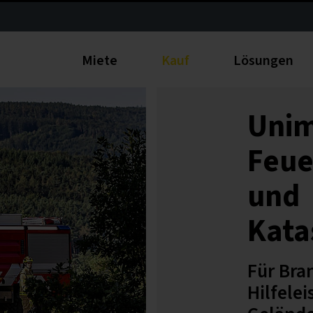
Miete
Kauf
Lösungen
Unim
Feue
und
Kata
Für Bra
Hilfele