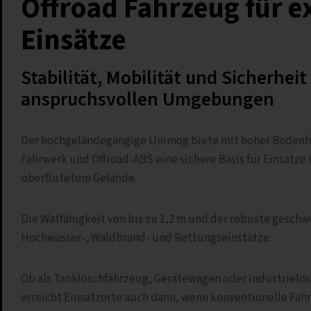
Offroad Fahrzeug für 
Einsätze
Stabilität, Mobilität und Sicherheit
anspruchsvollen Umgebungen
Der hochgeländegängige Unimog biete mit hoher Bodenf
Fahrwerk und Offroad-ABS eine sichere Basis für Einsätze i
überflutetem Gelände.
Die Watfähigkeit von bis zu 1,2 m und der robuste gesc
Hochwasser-, Waldbrand- und Rettungseinstätze.
Ob als Tanklöschfahrzeug, Gerätewagen oder Industrielö
erreicht Einsatzorte auch dann, wenn konventionelle Fah