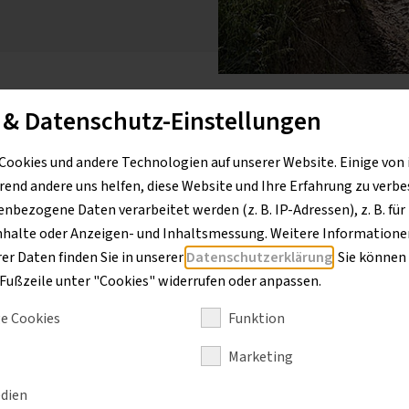
 & Datenschutz-Einstellungen
Cookies und andere Technologien auf unserer Website. Einige von 
rend andere uns helfen, diese Website und Ihre Erfahrung zu verbe
bezogene Daten verarbeitet werden (z. B. IP-Adressen), z. B. für
nhalte oder Anzeigen- und Inhaltsmessung. Weitere Informationen
r Daten finden Sie in unserer
Datenschutzerklärung
. Sie können
Der Unimog 
r Fußzeile unter "Cookies" widerrufen oder anpassen.
Einsatzfah
e Cookies
Funktion
und Rettun
Marketing
dien