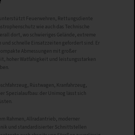
e
unterstützt Feuerwehren, Rettungsdiente
strophenschutz wie auch das Technische
erall dort, wo schwieriges Gelände, extreme
und schnelle Einsatzzeiten gefordert sind. Er
kompakte Abmessungen mit großer
it, hoher Watfähigkeit und leistungsstarken
ben.
öschfahrzeug, Rüstwagen, Kranfahrzeug,
r Spezialaufbau: der Unimog lässt sich
üsten.
em Rahmen, Allradantrieb, moderner
ik und standardisierter Schnittstellen