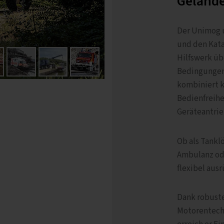
Geländ
Der Unimog 
und den Kata
Hilfswerk üb
Bedingungen 
kombiniert 
Bedienfreihe
Geräteantrie
Ob als Tankl
Ambulanz ode
flexibel ausr
Dank robust
Motorentechn