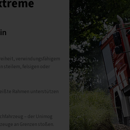
extreme
 in
reiheit, verwindungsfähigem
n steilem, felsigen oder
hweißte Rahmen unterstützen
schfahrzeug – der Unimog
rzeuge an Grenzen stoßen.