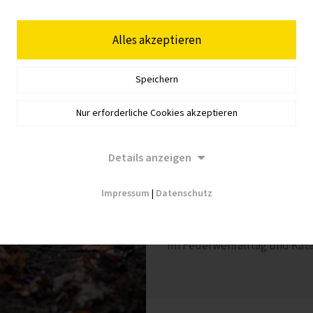
Moderner Antrieb
Alles akzeptieren
Mit drei Anbauräumen, mecha
und hoher Motorleistung läss
Speichern
Einsatzaufgaben ausstatten.
Nur erforderliche Cookies akzeptieren
Der Geräteträger überzeugt
Bereiche. Der hochgeländegä
Details anzeigen
zugängliches Terrain oder E
Impressum
|
Datenschutz
Von der Brandbekämpfung üb
oder Wechseladerbetrieb un
im Feuerwehralltag und Kat