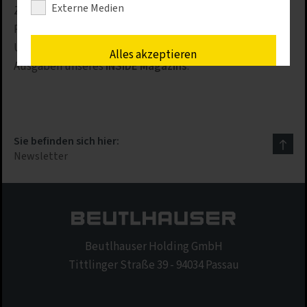
Externe Medien
Zukunft mit Smart Systems Technology und OneStop
Pro. Zudem informieren wir Sie über
Unternehmensentwicklungen und die neuesten
Alles akzeptieren
Ausgaben unseres
INSIDE Magazins
.
Speichern
Nur erforderliche Cookies akzeptieren
Sie befinden sich hier:
Newsletter
Details anzeigen
Impressum
|
Datenschutz
Beutlhauser Holding GmbH
Tittlinger Straße 39 - 94034 Passau