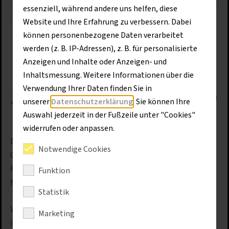
essenziell, während andere uns helfen, diese
Ich stimme zu, dass meine personenbezogenen Daten
Website und Ihre Erfahrung zu verbessern. Dabei
genutzt werden, um werbliche E-Mails zu erhalten,
können personenbezogene Daten verarbeitet
und weiß, dass ich dies jederzeit widerrufen kann.
werden (z. B. IP-Adressen), z. B. für personalisierte
Anzeigen und Inhalte oder Anzeigen- und
Anmelden
Inhaltsmessung. Weitere Informationen über die
Verwendung Ihrer Daten finden Sie in
Für den Versand unserer Newsletter nutzen wir rapidmail. Mit Ihrer
Anmeldung stimmen Sie zu, dass die eingegebenen Daten an rapidmail
unserer
Datenschutzerklärung
. Sie können Ihre
übermittelt werden. Beachten Sie bitte auch die
AGB
und
Auswahl jederzeit in der Fußzeile unter "Cookies"
Datenschutzbestimmungen
.
widerrufen oder anpassen.
Erhalten Sie aktuelle Informationen aus allen
Notwendige Cookies
Geschäftsbereichen: Baumaschinen, Baugeräte,
Flurförderzeuge, Kommunaltechnik, Service,
Funktion
Mietlösungen, Gebrauchtmaschinen und Schulungen.
Statistik
Wir teilen Referenzen aus der Praxis, berichten über
Marketing
innovative Projekte und geben Einblicke in die digitale