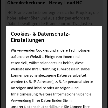
Obendreherkrane - Heavy-Load HC
HC-Krane von Liebherr eignen sich für Projekte, die
hohe Hakenhöhen und Ausladungen erfordern.
Dabei bewältigen die Krane enorme Traglasten.
Cookies- & Datenschutz-
Mehr erfahren
Einstellungen
Mehr laden
Wir verwenden Cookies und andere Technologien
auf unserer Website. Einige von ihnen sind
essenziell, während andere uns helfen, diese
Website und Ihre Erfahrung zu verbessern. Dabei
können personenbezogene Daten verarbeitet
werden (z. B. IP-Adressen), z. B. für personalisierte
Anzeigen und Inhalte oder Anzeigen- und
Inhaltsmessung. Weitere Informationen über die
Verwendung Ihrer Daten finden Sie in
unserer
Datenschutzerklärung
. Sie können Ihre