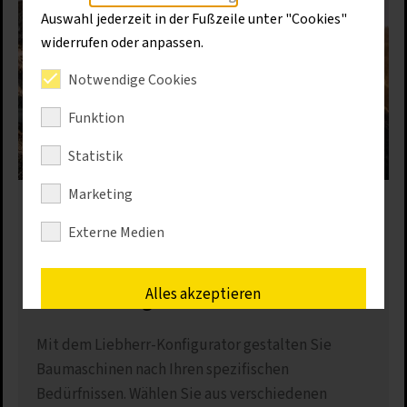
Auswahl jederzeit in der Fußzeile unter "Cookies"
widerrufen oder anpassen.
Notwendige Cookies
Funktion
Statistik
Marketing
Liebherr Baumaschinen
Externe Medien
konfigurieren
Eine Maschine exakt nach Ihren
Alles akzeptieren
Anforderungen
Mit dem Liebherr-Konfigurator gestalten Sie
Speichern
Baumaschinen nach Ihren spezifischen
Nur erforderliche Cookies akzeptieren
Bedürfnissen. Wählen Sie aus verschiedenen