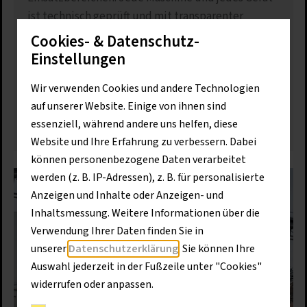
ist technisch geprüft und mit transparenter
Historie verfügbar. Viele Maschinen und Geräte
Cookies- & Datenschutz-
stehen sofort zur Verfügung, sodass Projekte ohne
Einstellungen
Wartezeit starten können.
Wir verwenden Cookies und andere Technologien
auf unserer Website. Einige von ihnen sind
Gebrauchtmaschinen finden
essenziell, während andere uns helfen, diese
Website und Ihre Erfahrung zu verbessern. Dabei
können personenbezogene Daten verarbeitet
werden (z. B. IP-Adressen), z. B. für personalisierte
Anzeigen und Inhalte oder Anzeigen- und
Inhaltsmessung. Weitere Informationen über die
Verwendung Ihrer Daten finden Sie in
unserer
Datenschutzerklärung
. Sie können Ihre
Auswahl jederzeit in der Fußzeile unter "Cookies"
widerrufen oder anpassen.