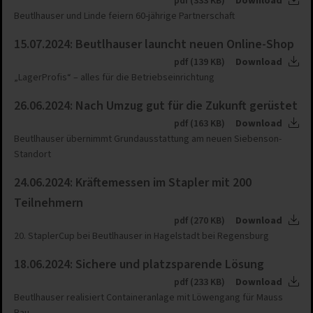
pdf (333 KB)
Download
Beutlhauser und Linde feiern 60-jährige Partnerschaft
15.07.2024: Beutlhauser launcht neuen Online-Shop
pdf (139 KB)
Download
„LagerProfis“ – alles für die Betriebseinrichtung
26.06.2024: Nach Umzug gut für die Zukunft gerüstet
pdf (163 KB)
Download
Beutlhauser übernimmt Grundausstattung am neuen Siebenson-
Standort
24.06.2024: Kräftemessen im Stapler mit 200
Teilnehmern
pdf (270 KB)
Download
20. StaplerCup bei Beutlhauser in Hagelstadt bei Regensburg
18.06.2024: Sichere und platzsparende Lösung
pdf (233 KB)
Download
Beutlhauser realisiert Containeranlage mit Löwengang für Mauss
Bau