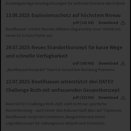
Kostengünstige Einstiegslösungen für einfache Einsätze durch Baoli
13.08.2025: Explosionsschutz auf höchstem Niveau
pdf (241 KB)
Download
Beutlhauser stattet Sherwin-Williams (legal entity Inver GmbH) mit
neuer Ex-Schutz-Flotte aus
29.07.2025: Neues Standortkonzept für kurze Wege
und schnelle Verfügbarkeit
pdf (388 KB)
Download
„BeutlhauserKompakt“ feiert in Aurach bei Nürnberg Premiere
22.07.2025: Beutlhauser unterstützt den DATEV
Challenge Roth mit umfassenden Gesamtkonzept
pdf (323 KB)
Download
Beim DATEV Challenge Roth 2025 zählt nicht nur sportliche
Höchstleistung – auch hinter den Kulissen läuft alles auf Topniveau.
Beutlhauser sorgt mit Containern, Baugeräten und einem
Logistikkonzept für reibungslose Abläufe und Sicherheit.