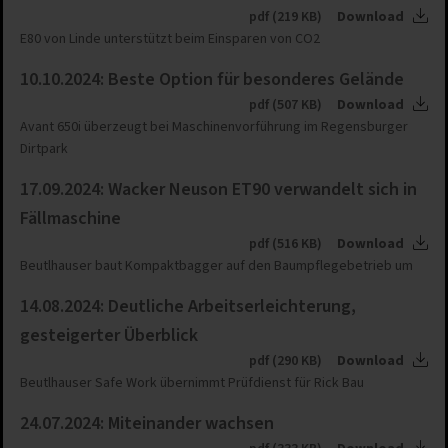
pdf (219 KB)
Download
E80 von Linde unterstützt beim Einsparen von CO2
10.10.2024: Beste Option für besonderes Gelände
pdf (507 KB)
Download
Avant 650i überzeugt bei Maschinenvorführung im Regensburger
Dirtpark
17.09.2024: Wacker Neuson ET90 verwandelt sich in
Fällmaschine
pdf (516 KB)
Download
Beutlhauser baut Kompaktbagger auf den Baumpflegebetrieb um
14.08.2024: Deutliche Arbeitserleichterung,
gesteigerter Überblick
pdf (290 KB)
Download
Beutlhauser Safe Work übernimmt Prüfdienst für Rick Bau
24.07.2024: Miteinander wachsen