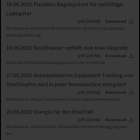
18.06.2025: Flexibles Regalsystem für vielfältige
Ladegüter
pdf (329 KB)
Download
Beutlhauser entwickelt für Dettendorfer Spedition passgenaue
Intralogistiklösung
18.06.2025: Beutlhauser verhilft zum Kran-Upgrade
pdf (235 KB)
Download
Klebl startet Modernisierungsprozess der Kranflotte
27.05.2025: Automatisiertes Equipment-Tracking von
OneStopPro wird in jeder Neumaschine integriert
pdf (310 KB)
Download
Beutlhauser steigert mit neuem Konzept den Kunden-nutzen
29.04.2025: Energie für den Ernstfall
pdf (226 KB)
Download
Beutlhauser stattet mobile Unterkünfte mit Notstromaggregaten
aus