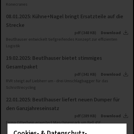
Konecranes
08.01.2025: Kühne+Nagel bringt Ersatzteile auf die
Strecke
pdf (348 KB)
Download
Beutlhauser entwickelt tiefgreifendes Konzept zur effizienten
Logistik
19.02.2025: Beutlhauser bietet stimmiges
Gesamtpaket
pdf (341 KB)
Download
RVR steigt auf Liebherr um - drei Umschlagbagger für das
Schrottrecycling
22.01.2025: Beutlhauser liefert neuen Dumper für
den Ganzjahreseinsatz
pdf (289 KB)
Download
Firma Otterbein erweitert Maschinenpark um Bell 45E
Cookies- & Datenschutz-