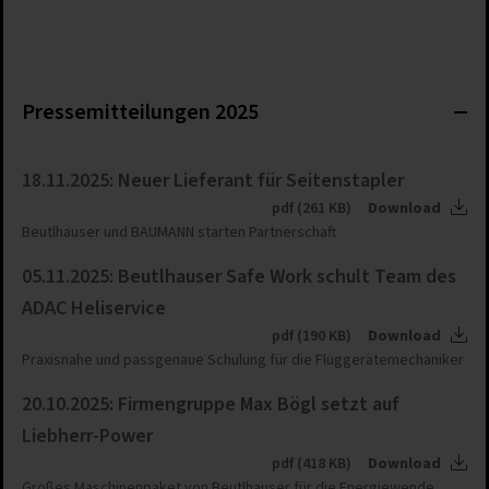
Pressemitteilungen 2025
18.11.2025: Neuer Lieferant für Seitenstapler
pdf (261 KB)
Download
Beutlhauser und BAUMANN starten Partnerschaft
05.11.2025: Beutlhauser Safe Work schult Team des
ADAC Heliservice
pdf (190 KB)
Download
Praxisnahe und passgenaue Schulung für die Fluggerätemechaniker
20.10.2025: Firmengruppe Max Bögl setzt auf
Liebherr-Power
pdf (418 KB)
Download
Großes Maschinenpaket von Beutlhauser für die Energiewende