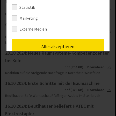
13.11.2024: Containerhandling leicht gemacht
Statistik
pdf (460 KB)
Download
Beutlhauser beliefert ProContain mit Linde-Großstapler H160D
Marketing
06.11.2024: Emissionen senken im Schrottrecycling
Externe Medien
pdf (101 KB)
Download
Beutlhauser stattet Derichebourg Nürnberg mit LH 30 mit
Metallschere und Sortiergreifer aus
Alles akzeptieren
23.10.2024: Neues Raumsysteme-Kompetenzcenter
bei Köln
Speichern
pdf (204 KB)
Download
Reaktion auf die steigende Nachfrage in Nordrhein-Westfalen
Nur erforderliche Cookies akzeptieren
16.10.2024: Erste Schritte mit der Baumaschine
Details anzeigen
pdf (379 KB)
Download
Beutlhauser Safe Work schult Pfaffinger-Azubis im Steinbruch
Impressum
|
Datenschutz
16.10.2024: Beutlhauser beliefert HATEC mit
Elektrostapler