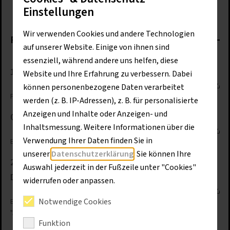
Einstellungen
Wir verwenden Cookies und andere Technologien
Pressemitteilungen 2024
auf unserer Website. Einige von ihnen sind
essenziell, während andere uns helfen, diese
11.12.2024: Beutlhauser-Mietkran mit Extras
Website und Ihre Erfahrung zu verbessern. Dabei
pdf (107 KB)
Download
können personenbezogene Daten verarbeitet
Passauer Hochbauteam konfiguriert 172 EC-B nach Kundenwunsch
werden (z. B. IP-Adressen), z. B. für personalisierte
Anzeigen und Inhalte oder Anzeigen- und
04.12.2024: Schlüsselmaschine für knifflige Fälle
Inhaltsmessung. Weitere Informationen über die
pdf (129 KB)
Download
Verwendung Ihrer Daten finden Sie in
Beutlhauser beliefert Plannerer mit Liebherr-Abbruchbagger R 980
unserer
Datenschutzerklärung
. Sie können Ihre
20.11.2024: Professionelle Prüfung und lückenlose
Auswahl jederzeit in der Fußzeile unter "Cookies"
Dokumentation
widerrufen oder anpassen.
pdf (160 KB)
Download
Notwendige Cookies
Beutlhauser Safe Work unterstützt bei Prio-Thema
"Arbeitssicherheit"
Funktion