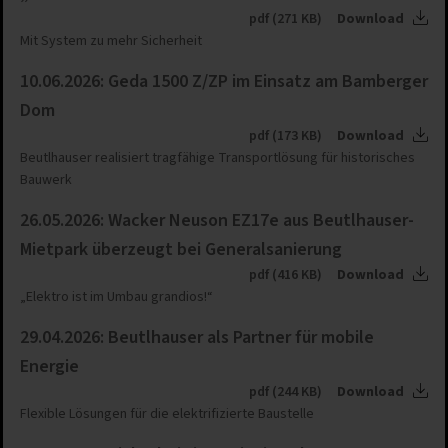
pdf (271 KB)
Download
Mit System zu mehr Sicherheit
10.06.2026: Geda 1500 Z/ZP im Einsatz am Bamberger
Dom
pdf (173 KB)
Download
Beutlhauser realisiert tragfähige Transportlösung für historisches
Bauwerk
26.05.2026: Wacker Neuson EZ17e aus Beutlhauser-
Mietpark überzeugt bei Generalsanierung
pdf (416 KB)
Download
„Elektro ist im Umbau grandios!“
29.04.2026: Beutlhauser als Partner für mobile
Energie
pdf (244 KB)
Download
Flexible Lösungen für die elektrifizierte Baustelle