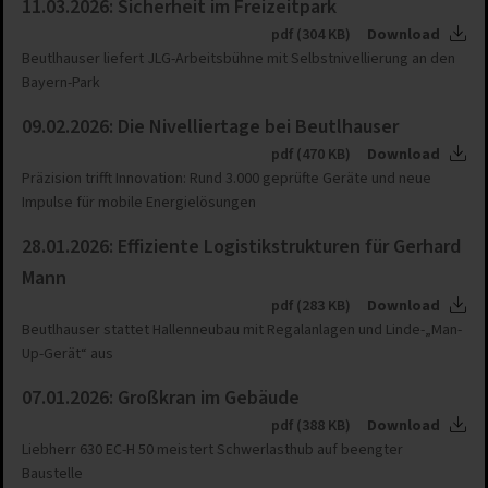
11.03.2026: Sicherheit im Freizeitpark
pdf (304 KB)
Download
Beutlhauser liefert JLG-Arbeitsbühne mit Selbstnivellierung an den
Bayern-Park
09.02.2026: Die Nivelliertage bei Beutlhauser
pdf (470 KB)
Download
Präzision trifft Innovation: Rund 3.000 geprüfte Geräte und neue
Impulse für mobile Energielösungen
28.01.2026: Effiziente Logistikstrukturen für Gerhard
Mann
pdf (283 KB)
Download
Beutlhauser stattet Hallenneubau mit Regalanlagen und Linde-„Man-
Up-Gerät“ aus
07.01.2026: Großkran im Gebäude
pdf (388 KB)
Download
Liebherr 630 EC-H 50 meistert Schwerlasthub auf beengter
Baustelle