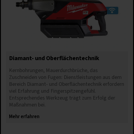
Speichern
Nur erforderliche Cookies akzeptieren
Details anzeigen
Impressum
|
Datenschutz
Diamant- und Oberflächentechnik
Kernbohrungen, Mauerdurchbrüche, das
Zuschneiden von Fugen: Dienstleistungen aus dem
Bereich Diamant- und Oberflächentechnik erfordern
viel Erfahrung und Fingerspitzengefühl.
Entsprechendes Werkzeug trägt zum Erfolg der
Maßnahmen bei.
Mehr erfahren