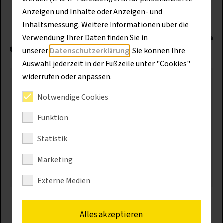
Anzeigen und Inhalte oder Anzeigen- und
Inhaltsmessung. Weitere Informationen über die
Verwendung Ihrer Daten finden Sie in
unserer
Datenschutzerklärung
. Sie können Ihre
Auswahl jederzeit in der Fußzeile unter "Cookies"
widerrufen oder anpassen.
Baustellenbedarf
Notwendige Cookies
Keine Baustelle gleicht der anderen, und doch gibt
es eine große Gemeinsamkeit: Nur wenn alle
Funktion
benötigten Materialien zur richtigen Zeit am
richtigen Ort sind, lassen sich Bauverzögerungen
Statistik
vermeiden. Voraussetzung ist die präzise Planung
des Baustellenbedarfs.
Marketing
Mehr erfahren
Externe Medien
Alles akzeptieren