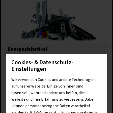
Bauspezialartikel
Beutlhauser ist Ihr Spezialist für Bauspezialartikel.
Cookies- & Datenschutz-
Wir bieten unseren Kunden Abstandshalter, Folien,
Einstellungen
Bauprofile, Fugenabdichtung, Blitzschutz und…
Wir verwenden Cookies und andere Technologien
Mehr erfahren
auf unserer Website. Einige von ihnen sind
essenziell, während andere uns helfen, diese
Website und Ihre Erfahrung zu verbessern. Dabei
können personenbezogene Daten verarbeitet
werden (z. B. IP-Adressen), z. B. für personalisierte