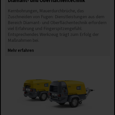
Diamant- und Oberflächentechnik
Nur erforderliche Cookies akzeptieren
Kernbohrungen, Mauerdurchbrüche, das
Zuschneiden von Fugen: Dienstleistungen aus dem
Details anzeigen
Bereich Diamant- und Oberflächentechnik erfordern
viel Erfahrung und Fingerspitzengefühl.
Impressum
|
Datenschutz
Entsprechendes Werkzeug trägt zum Erfolg der
Maßnahmen bei.
Mehr erfahren