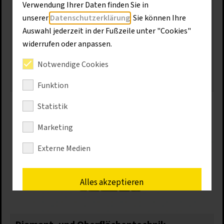
Keine Baustelle gleicht der anderen, und doch gibt
Verwendung Ihrer Daten finden Sie in
es eine große Gemeinsamkeit: Nur wenn alle
unserer
Datenschutzerklärung
. Sie können Ihre
benötigten Materialien zur richtigen Zeit am
Auswahl jederzeit in der Fußzeile unter "Cookies"
richtigen Ort sind, lassen sich Bauverzögerungen
widerrufen oder anpassen.
vermeiden. Voraussetzung ist die präzise Planung
des Baustellenbedarfs.
Notwendige Cookies
Mehr erfahren
Funktion
Statistik
Marketing
Externe Medien
Alles akzeptieren
Speichern