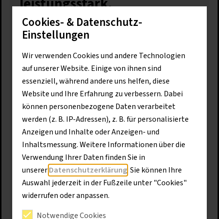
leistungsstark,
wirtschaftlich
Cookies- & Datenschutz-
Einstellungen
Die ideale Lösung für wechselnde
Einsatzorte und vielfältige Aufgaben
Wir verwenden Cookies und andere Technologien
auf unserer Website. Einige von ihnen sind
Mobilbagger vereinen Beweglichkeit mit Kraft.
essenziell, während andere uns helfen, diese
Dank ihrer Straßenzulassung lassen sie sich ohne
Website und Ihre Erfahrung zu verbessern. Dabei
Transporthilfen direkt zur nächsten Baustelle
können personenbezogene Daten verarbeitet
bewegen – schnell und unkompliziert.
werden (z. B. IP-Adressen), z. B. für personalisierte
Anzeigen und Inhalte oder Anzeigen- und
Die Maschinen arbeiten kraftstoffsparend und
Inhaltsmessung. Weitere Informationen über die
ermöglichen durch zahlreiche Anbaugeräte eine
Verwendung Ihrer Daten finden Sie in
breite Palette an Anwendungen – vom Aushub bis
unserer
Datenschutzerklärung
. Sie können Ihre
zur Materialverladung. Damit sind sie echte
Auswahl jederzeit in der Fußzeile unter "Cookies"
Allrounder für den urbanen Tiefbau, kommunale
widerrufen oder anpassen.
Einsätze und wechselnde
Notwendige Cookies