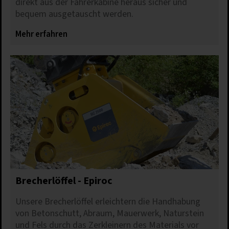
direkt aus der Fahrerkabine heraus sicher und
Nur erforderliche Cookies akzeptieren
bequem ausgetauscht werden.
Mehr erfahren
Details anzeigen
Impressum
|
Datenschutz
Brecherlöffel - Epiroc
Unsere Brecherlöffel erleichtern die Handhabung
von Betonschutt, Abraum, Mauerwerk, Naturstein
und Fels durch das Zerkleinern des Materials vor