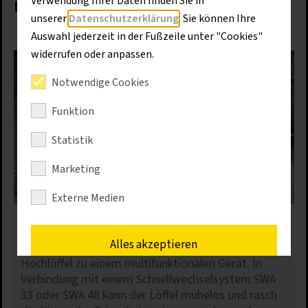
interessieren
Verwendung Ihrer Daten finden Sie in
unserer
Datenschutzerklärung
. Sie können Ihre
Auswahl jederzeit in der Fußzeile unter "Cookies"
widerrufen oder anpassen.
Notwendige Cookies
Funktion
Statistik
Marketing
Externe Medien
2in1 Löffel - Liebherr
Alles akzeptieren
Der Liebherr 2in1 Löffel verbindet den Tief- und den
Hochlöffel zu einem multifunktionalen Gerät. In
Verbindung mit einem Schnellwechselsystem SWA
Speichern
33 oder SWA 48 kann der Löffel mühelos und rasch