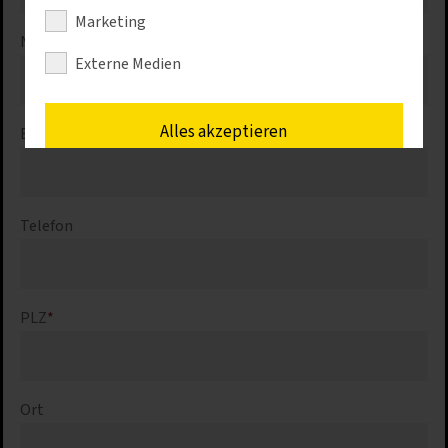
Marketing
Nachname
*
Externe Medien
Alles akzeptieren
E-Mail
*
Speichern
Telefon
Nur erforderliche Cookies akzeptieren
Details anzeigen
PLZ
*
Impressum
|
Datenschutz
Ort