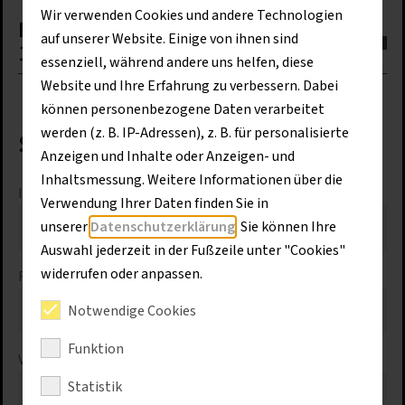
Wir verwenden Cookies und andere Technologien
Baoli Hochhubwagen ES 12-N03 / ES
auf unserer Website. Einige von ihnen sind
16-N02 – leistungsstark und robust
essenziell, während andere uns helfen, diese
Website und Ihre Erfahrung zu verbessern. Dabei
können personenbezogene Daten verarbeitet
werden (z. B. IP-Adressen), z. B. für personalisierte
Sprechen Sie uns gerne an
Anzeigen und Inhalte oder Anzeigen- und
Inhaltsmessung. Weitere Informationen über die
Ich interessiere mich für das Produkt:
*
Verwendung Ihrer Daten finden Sie in
unserer
Datenschutzerklärung
. Sie können Ihre
Auswahl jederzeit in der Fußzeile unter "Cookies"
widerrufen oder anpassen.
Firma
*
Notwendige Cookies
Funktion
Vorname
*
Statistik