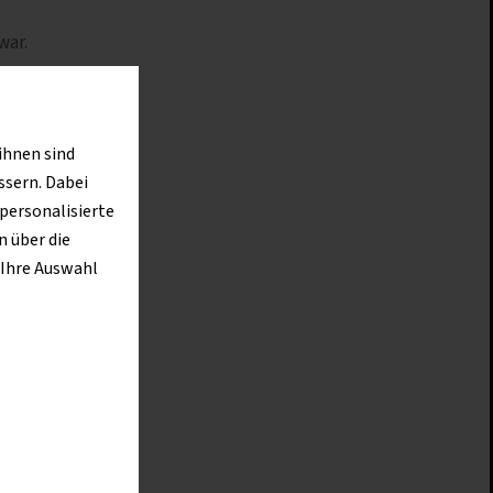
war.
m
 muss.
ihnen sind
ssern. Dabei
 personalisierte
 über die
hiedene
 Ihre Auswahl
eflader-
Zum
idungen
 anderen
in