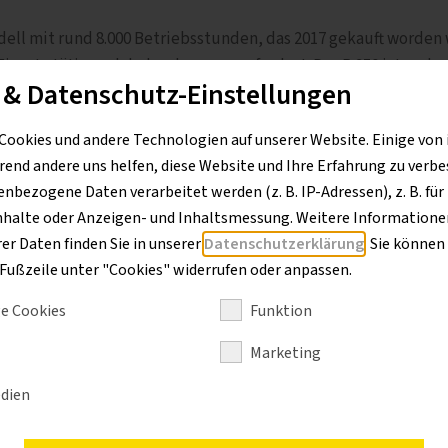
dell mit rund 8.000 Betriebsstunden, das 2017 gekauft worden 
Einsatz tätig und dadurch enorm gefordert. Der R 950 ist zude
 & Datenschutz-Einstellungen
n zentrales Schlüsselgerät, das dauerhaft zuverlässig laufen
 frühzeitigen Austausch entschlossen“, berichtet Köhn.
Cookies und andere Technologien auf unserer Website. Einige von 
rend andere uns helfen, diese Website und Ihre Erfahrung zu verbe
bezogene Daten verarbeitet werden (z. B. IP-Adressen), z. B. für
nhalte oder Anzeigen- und Inhaltsmessung. Weitere Informationen
exakt den gleichen Maschinentyp wie vor fünf Jahren? Versc
r Daten finden Sie in unserer
Datenschutzerklärung
. Sie können
50 ein leistungsfähiger Bagger, der mit dem firmeneigenen Ti
r Fußzeile unter "Cookies" widerrufen oder anpassen.
stleister werden für einen Ortswechsel also nicht benötigt. „
e Cookies
Funktion
des Fahrers. Bei uns werden alle Stammfahrer in Kaufentsche
wohlfühlen“, sagt Köhn.
Marketing
dien
alisierungsmöglichkeiten zentral gewesen, „die wir bei keinem
werksseitig auf eine Arbeitshöhe von 27 Metern ausgelegt. „Um 