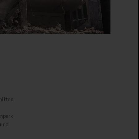
nitten
enpark
 und