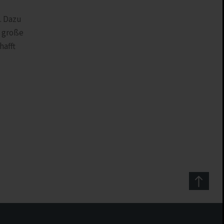
. Dazu
e große
hafft