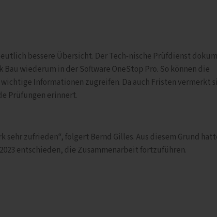
deutlich bessere Übersicht. Der Tech-nische Prüfdienst doku
ick Bau wiederum in der Software OneStop Pro. So können die
f wichtige Informationen zugreifen. Da auch Fristen vermerkt s
e Prüfungen erinnert.
k sehr zufrieden“, folgert Bernd Gilles. Aus diesem Grund hatt
 2023 entschieden, die Zusammenarbeit fortzuführen.