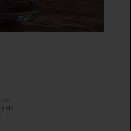
m. Um
 greift
.