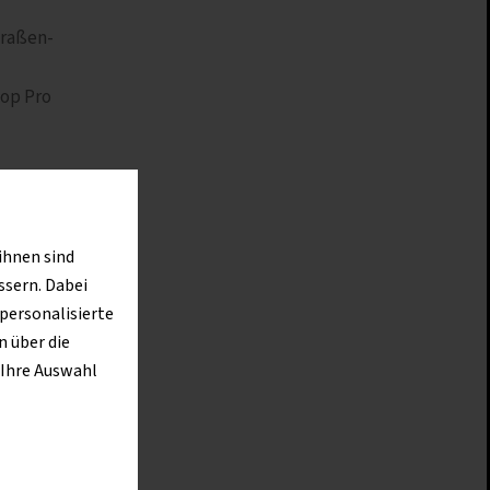
traßen-
top Pro
m
 auch
ihnen sind
t“, sagt
ssern. Dabei
 personalisierte
 über die
 Ihre Auswahl