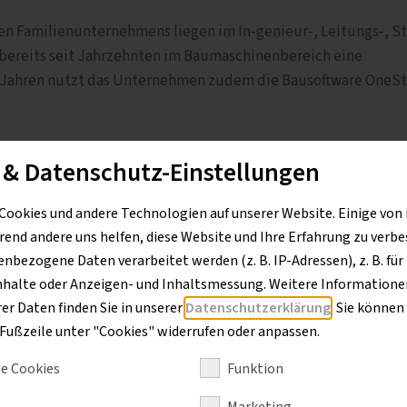
n Familienunternehmens liegen im In-genieur-, Leitungs-, S
 bereits seit Jahrzehnten im Baumaschinenbereich eine
i Jahren nutzt das Unternehmen zudem die Bausoftware OneS
 & Datenschutz-Einstellungen
von einem kontinuierlichen Austausch mit Guido Retterath, de
ch. „Er hat uns darauf aufmerksam gemacht, dass Beutlhauser
Cookies und andere Technologien auf unserer Website. Einige von 
ung und E-Check anbietet – deshalb haben wir das ausprobier
rend andere uns helfen, diese Website und Ihre Erfahrung zu verbe
bezogene Daten verarbeitet werden (z. B. IP-Adressen), z. B. für
nhalte oder Anzeigen- und Inhaltsmessung. Weitere Informationen
r Daten finden Sie in unserer
Datenschutzerklärung
. Sie können
r Fußzeile unter "Cookies" widerrufen oder anpassen.
elle
e Cookies
Funktion