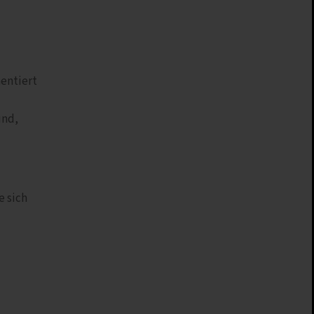
mentiert
ind,
e sich