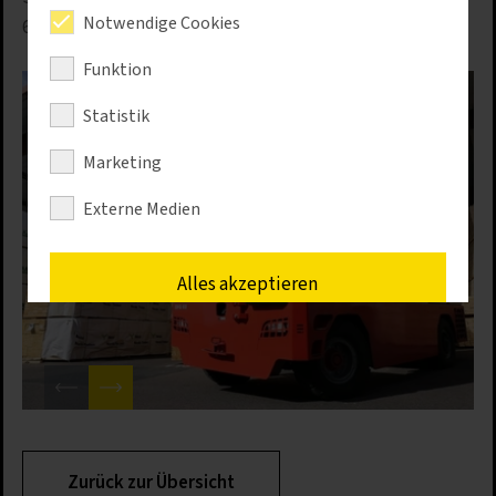
Notwendige Cookies
60 Tonnen.
Funktion
Statistik
Marketing
Externe Medien
Alles akzeptieren
Speichern
Nur erforderliche Cookies akzeptieren
Details anzeigen
Zurück zur Übersicht