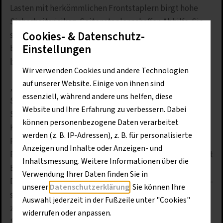
Lasten mit herkömmlichen Frontstaplern birgt hohe
Sicherheitsrisiken. Seitenstapler schaffen Abhilfe. Sie
Cookies- & Datenschutz-
sind so konzipiert, dass lange Lasten sicher und schnell
Einstellungen
bewegt werden können, und bieten dem Fahrer eine
bessere Sicht auf die Fahrwege.
Wir verwenden Cookies und andere Technologien
auf unserer Website. Einige von ihnen sind
„Die Kooperation mit BAUMANN Rosso an unseren
essenziell, während andere uns helfen, diese
Standorten in Cottbus, Dresden, Eisenhüttenstadt und
Website und Ihre Erfahrung zu verbessern. Dabei
Schorfheide ist ein wichtiger Lückenschluss. Unsere
können personenbezogene Daten verarbeitet
Kunden profitieren von einem erweiterten
werden (z. B. IP-Adressen), z. B. für personalisierte
Produktportfolio, kurzen Wegen, kompetenter
Anzeigen und Inhalte oder Anzeigen- und
Beratung direkt vor Ort und verlässlichem Service“, sagt
Inhaltsmessung. Weitere Informationen über die
Benedikt Burgstaller, Regionalleiter für die Regionen
Verwendung Ihrer Daten finden Sie in
Dresden und Brandenburg. Das Portfolio umfasst Diesel-
unserer
Datenschutzerklärung
. Sie können Ihre
sowie Elektroseitenstapler mit einer Tragkraft von bis
Auswahl jederzeit in der Fußzeile unter "Cookies"
zu acht Tonnen sowie verschiedene Modelle von
widerrufen oder anpassen.
Schwerlastseitenstaplern mit einer Tragkraft von bis zu