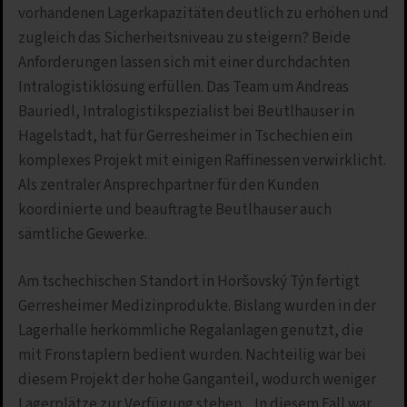
vorhandenen Lagerkapazitäten deutlich zu erhöhen und
zugleich das Sicherheitsniveau zu steigern? Beide
Anforderungen lassen sich mit einer durchdachten
Intralogistiklösung erfüllen. Das Team um Andreas
Bauriedl, Intralogistikspezialist bei Beutlhauser in
Hagelstadt, hat für Gerresheimer in Tschechien ein
komplexes Projekt mit einigen Raffinessen verwirklicht.
Als zentraler Ansprechpartner für den Kunden
koordinierte und beauftragte Beutlhauser auch
sämtliche Gewerke.
Am tschechischen Standort in Horšovský Týn fertigt
Gerresheimer Medizinprodukte. Bislang wurden in der
Lagerhalle herkömmliche Regalanlagen genutzt, die
mit Fronstaplern bedient wurden. Nachteilig war bei
diesem Projekt der hohe Ganganteil, wodurch weniger
Lagerplätze zur Verfügung stehen. „In diesem Fall war