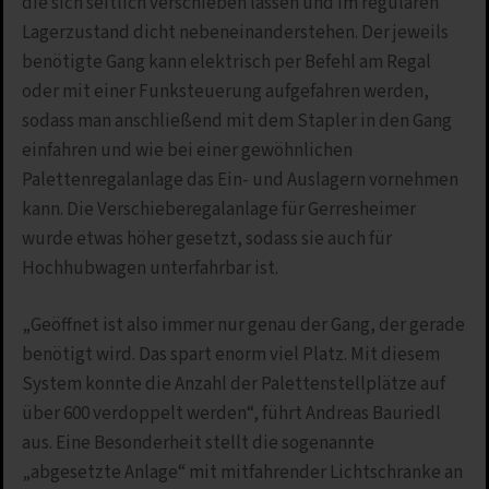
die sich seitlich verschieben lassen und im regulären
Lagerzustand dicht nebeneinanderstehen. Der jeweils
benötigte Gang kann elektrisch per Befehl am Regal
oder mit einer Funksteuerung aufgefahren werden,
sodass man anschließend mit dem Stapler in den Gang
einfahren und wie bei einer gewöhnlichen
Palettenregalanlage das Ein- und Auslagern vornehmen
kann. Die Verschieberegalanlage für Gerresheimer
wurde etwas höher gesetzt, sodass sie auch für
Hochhubwagen unterfahrbar ist.
„Geöffnet ist also immer nur genau der Gang, der gerade
benötigt wird. Das spart enorm viel Platz. Mit diesem
System konnte die Anzahl der Palettenstellplätze auf
über 600 verdoppelt werden“, führt Andreas Bauriedl
aus. Eine Besonderheit stellt die sogenannte
„abgesetzte Anlage“ mit mitfahrender Lichtschranke an