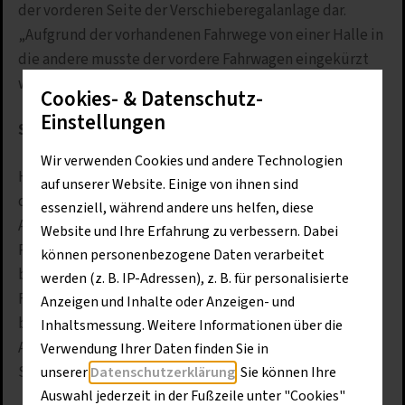
der vorderen Seite der Verschieberegalanlage dar.
„Aufgrund der vorhandenen Fahrwege von einer Halle in
die andere musste der vordere Fahrwagen eingekürzt
werden“, erklärt Daniel Lott von Berger-Dynamics.
Cookies- & Datenschutz-
Einstellungen
Sicherheitskonzept basiert auf Lichtschranken
Wir verwenden Cookies und andere Technologien
Hohe Sicherheitsstandards werden allem voran durch
auf unserer Website. Einige von ihnen sind
diverse Lichtschranken, die an zentralen Stellen der
essenziell, während andere uns helfen, diese
Anlage angebracht sind, erreicht. Sie verhindern, dass
Website und Ihre Erfahrung zu verbessern. Dabei
Personen vom Regal verletzt oder Gegenstände
können personenbezogene Daten verarbeitet
beschädigt werden. „Betritt beispielsweise ein
werden (z. B. IP-Adressen), z. B. für personalisierte
Fußgänger die Regalzeile, während sich das Regal
Anzeigen und Inhalte oder Anzeigen- und
bewegt, wird die Lichtschranke ausgelöst und die
Inhaltsmessung. Weitere Informationen über die
Anlage sofort gestoppt – ein wichtiger
Verwendung Ihrer Daten finden Sie in
Sicherheitsaspekt“, sagt Bauriedl.
unserer
Datenschutzerklärung
. Sie können Ihre
Auswahl jederzeit in der Fußzeile unter "Cookies"