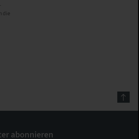
-
h die
ter abonnieren