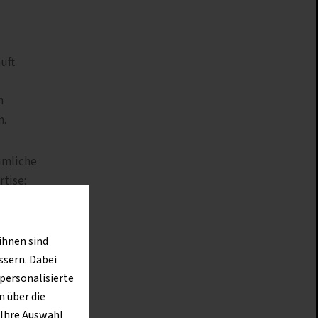
uft
n
n.
äumliche
rtise:
 sich bei
r Fokus
ihnen sind
ssern. Dabei
 personalisierte
 über die
 Ihre Auswahl