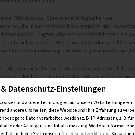
5 offiziell eröffnet wurde.
nder Erfolgsfaktor. „Die schnelle Verfügbarkeit von
schinen, die in unmittelbarer Nähe gemietet, aber auch geka
dert Baustopps“, sagt Beutlhauser-Geschäftsführer Korbinian
 das Unternehmen auf den Wunsch vieler Kunden nach kürzere
hen Standards bei Beratung und Service gewährleistet werde
wider, dass wir noch näher zu den Kunden kommen. Durch die r
eagieren. Gleichzeitig nimmt das Motto Bezug auf unsere Expe
nd was sie brauchen.“ Korbinian Burgstaller führt aus, dass es
 & Datenschutz-Einstellungen
rlassungen oder Baugeräte-Shops handelt. Vielmehr liegt de
 Verfügbarkeit.
Cookies und andere Technologien auf unserer Website. Einige von 
rend andere uns helfen, diese Website und Ihre Erfahrung zu verbe
bezogene Daten verarbeitet werden (z. B. IP-Adressen), z. B. für
nhalte oder Anzeigen- und Inhaltsmessung. Weitere Informationen
r Daten finden Sie in unserer
Datenschutzerklärung
. Sie können