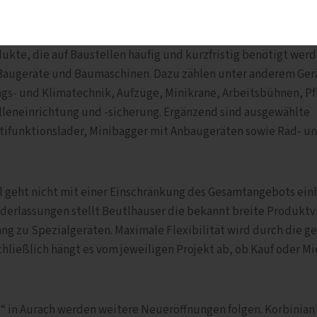
nd kompakten Baumaschinen
ukte, die auf Baustellen häufig und kurzfristig benötigt werd
Baugeräte und Baumaschinen. Dazu zählen unter anderem Gerä
gs- und Klimatechnik, Aufzüge, Minikrane, Arbeitsbühnen, Pf
lleneinrichtung und -sicherung. Ergänzend sind ausgewählte
ifunktionslader, Minibagger mit Anbaugeräten sowie Rad- u
el geht nicht mit einer Einschränkung des Gesamtangebots einh
derlassungen stellt Beutlhauser die bekannt breite Produktvi
g zu Spezialgeräten. Maximale Flexibilität wird durch die ge
hließlich hängt es vom jeweiligen Projekt ab, ob Kauf oder Mi
 in Aurach werden weitere Neueröffnungen folgen. Korbinian