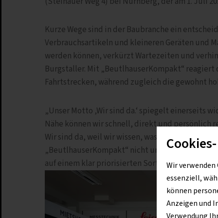
(Steinauer Weg 4) bei Nürnberg, der am 1. Juli 202
Kurze Wege sind in der Baubranche ein entscheide
Verbrauchsartikeln und kleineren Geräten und Ma
werden können, verkürzt Wartezeiten und verhin
Burgstaller. Mit „BeutlhauserKompakt“ reagiert
Fahrtstrecken, während zugleich die gewohnt ho
„Unser Motto ‚Wir sind da.‘ spiegelt einerseits 
Nähe können wir schnell, direkt und persönlich r
Wir sind da, weil wir wissen, was Kunden bewegt u
Cookies-
„BeutlhauserKompakt“ nicht um klassische Niede
auf einem klar priorisierten Sortiment mit hoher
Wir verwenden 
essenziell, wäh
können personen
Anzeigen und I
Verwendung Ihre