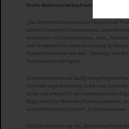
Profil: Miete und Verkauf von Baugeräten u
„Das Sortiment beschränkt sich bewusst auf Prod
erklärt Constantin Schimmelmann, Leiter Miete 
den Garten- und Landschaftsbau, Heiz-, Trocknun
und Verlegetechnik sowie Ausrüstung für Bauste
Kompaktmaschinen wie Rad-, Teleskop- und Mult
Kettendumper verfügbar.
Die Konzentration auf häufig nachgefragte Artik
Durch die enge Anbindung an die etablierten Nie
sicher und ermöglicht den unkomplizierten Zugan
Möglichkeit zur Miete der Produkte geboten. „Sc
wirtschaftlichste Option ist“, so Schimmelmann.
Nach der Realisierung von „BeutlhauserKompakt“