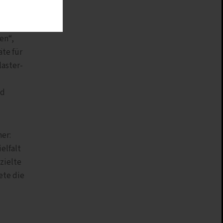
en“,
te für
laster-
nd
er:
elfalt
zielte
ete die