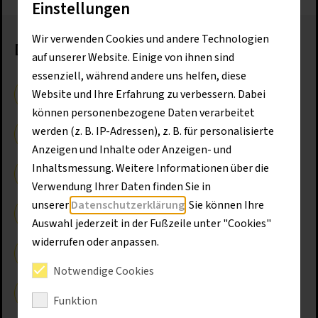
Einstellungen
Wir verwenden Cookies und andere Technologien
Das macht uns besonders:
auf unserer Website. Einige von ihnen sind
essenziell, während andere uns helfen, diese
Website und Ihre Erfahrung zu verbessern. Dabei
30 Tage Urlaub
können personenbezogene Daten verarbeitet
werden (z. B. IP-Adressen), z. B. für personalisierte
Urlaubs- und Weihnachtsgeld
Anzeigen und Inhalte oder Anzeigen- und
Inhaltsmessung. Weitere Informationen über die
Kundendienstwagen
Verwendung Ihrer Daten finden Sie in
unserer
Datenschutzerklärung
. Sie können Ihre
Betriebliche Altersvorsorge
Auswahl jederzeit in der Fußzeile unter "Cookies"
widerrufen oder anpassen.
Bikeleasing
Notwendige Cookies
Corporate Benefits
Funktion