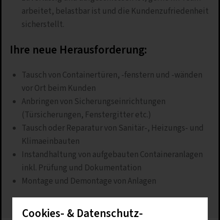
arbeitet, belastbar ist und die Kundenzufriedenheit
sicherstellt.
Ihre neue Herausforderung:
Tausch von Containertüren, -fenstern und -wänden
vor Ort beim Kunden
Anbringen von Sicherungseinrichtungen
(Türsicherungen, Fenstergitter etc.)
Tausch oder Reparatur von Sanitär-, Heizungs- und
Klimaeinbauten
Instandhaltung von aufgebauten Containeranlagen
inkl. Prüfung und Dokumentation
Montage und Demontage von Anlagen
Cookies- & Datenschutz-