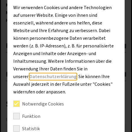
Max. Windenseilzug
2 x 200 kN
Wir verwenden Cookies und andere Technologien
Max. Auslegerlänge
50,00 m
auf unserer Website. Einige von ihnen sind
Hersteller
Liebherr
essenziell, während andere uns helfen, diese
Website und Ihre Erfahrung zu verbessern. Dabei
können personenbezogene Daten verarbeitet
HS 8100.1
werden (z. B. IP-Adressen), z. B. für personalisierte
Anzeigen und Inhalte oder Anzeigen- und
Inhaltsmessung. Weitere Informationen über die
Verwendung Ihrer Daten finden Sie in
HS 8130.1
unserer
Datenschutzerklärung
. Sie können Ihre
Auswahl jederzeit in der Fußzeile unter "Cookies"
widerrufen oder anpassen.
Sprechen Sie uns gerne an
Notwendige Cookies
Funktion
Ich interessiere mich für das Produkt:
*
Statistik