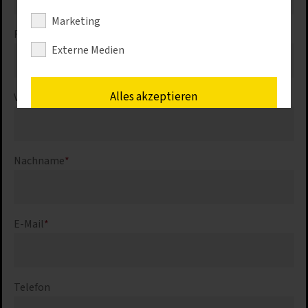
Marketing
Firma
*
Externe Medien
Alles akzeptieren
Vorname
*
Speichern
Nachname
*
Nur erforderliche Cookies akzeptieren
Details anzeigen
E-Mail
*
Impressum
|
Datenschutz
Telefon