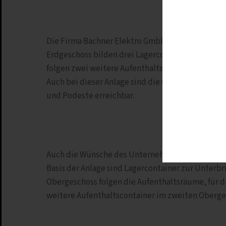
Die Firma Bachner Elektro GmbH & Co. KG aus Mai
Erdgeschoss bilden drei Lagercontainer und ein 
folgen zwei weitere Aufenthaltsräume aus Einzel
Auch bei dieser Anlage sind die Container mit M
und Podeste erreichbar.
Auch die Wünsche des Unternehmens ENGIE Deuts
Basis der Anlage sind Lagercontainer zur Unterb
Obergeschoss folgen die Aufenthaltsräume, für d
weitere Aufenthaltscontainer im zweiten Oberge