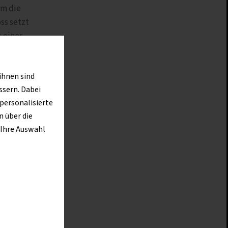
Um die
ss setzt
 einer
ihnen sind
ssern. Dabei
 personalisierte
tehend
 über die
t
 Ihre Auswahl
iterer