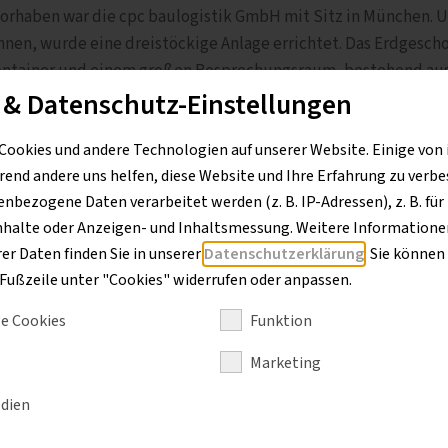
rhaben war die cpc baulogistik GmbH mit Sitz in München. 
nen, wurde eine dreistöckige Anlage errichtet. Das Erdgescho
scontainer und einem großen Besprechungsraum, bestehend aus
 & Datenschutz-Einstellungen
s sind die Büroräume und die Küche untergebracht.
Cookies und andere Technologien auf unserer Website. Einige von 
rend andere uns helfen, diese Website und Ihre Erfahrung zu verbe
bezogene Daten verarbeitet werden (z. B. IP-Adressen), z. B. für
-Anlage für Besprechungen und zwei separate Büroräume, bes
nhalte oder Anzeigen- und Inhaltsmessung. Weitere Informationen
rch Treppencontainer verbunden. Zudem sind die Container mi
r Daten finden Sie in unserer
Datenschutzerklärung
. Sie können
 die erfolgreiche Zusammenarbeit mit cpc folgten Aufträge we
r Fußzeile unter "Cookies" widerrufen oder anpassen.
.
e Cookies
Funktion
Marketing
dien