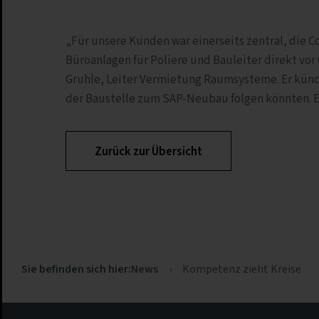
„Für unsere Kunden war einerseits zentral, die C
Büroanlagen für Poliere und Bauleiter direkt vor
Gruhle, Leiter Vermietung Raumsysteme. Er künd
der Baustelle zum SAP-Neubau folgen könnten. E
Zurück zur Übersicht
News
›
Kompetenz zieht Kreise
Sie befinden sich hier: