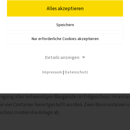
Alles akzeptieren
nburg hat sich für eine doppelstöckige Anlage entschieden. D
Speichern
Container, der als Aufenthaltsraum genutzt wird. Im Obergesc
Nur erforderliche Cookies akzeptieren
containern und ein Büroraum, der aus einer Doppelanlage bes
öbelpaketen ausgestattet. Alle Geschosse sind durch Außentr
Details anzeigen
Impressum
|
Datenschutz
chland GmbH mit Hauptsitz in Köln konnten verwirklicht we
ringung aller notwendigen Baugeräte im Erdgeschoss. Im erste
ie vier Container bereitgestellt wurden. Zwei Bürocontainer 
schoss runden die Anlage ab.