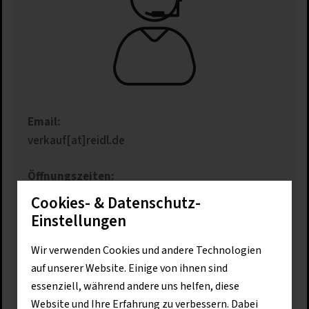
Email:
verkauf[at]reidl.de
Öffnungszeiten:
Mo - Do: 07:30 - 17:00 Uhr
Cookies- & Datenschutz-
Fr: 07:30 - 16:00 Uhr
Einstellungen
Reidl GmbH & Co. KG
Wir verwenden Cookies und andere Technologien
Kringeller Straße 80
auf unserer Website. Einige von ihnen sind
94116 Hutthurm
essenziell, während andere uns helfen, diese
Website und Ihre Erfahrung zu verbessern. Dabei