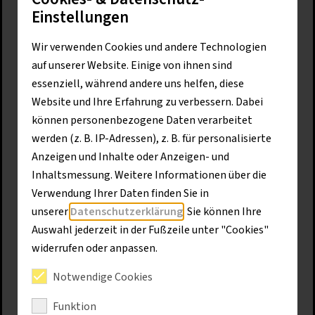
Einstellungen
Voraussetzung
Wir verwenden Cookies und andere Technologien
Fahrausweis Stufe 1, Mindestalter 18 Jahre,
auf unserer Website. Einige von ihnen sind
Arbeitskleidung, Sicherheitsschuhe,
essenziell, während andere uns helfen, diese
Tauglichkeit nach G41 von Vorteil
Website und Ihre Erfahrung zu verbessern. Dabei
können personenbezogene Daten verarbeitet
werden (z. B. IP-Adressen), z. B. für personalisierte
Zielgruppe
Anzeigen und Inhalte oder Anzeigen- und
Alle Personen, die Hochregalstapler oder
Inhaltsmessung. Weitere Informationen über die
Kommissioniergeräte bedienen und die
Verwendung Ihrer Daten finden Sie in
Ausbildung zum Fahrer von
unserer
Datenschutzerklärung
. Sie können Ihre
Flurförderzeugen (Stufe 1) erfolgreich
Auswahl jederzeit in der Fußzeile unter "Cookies"
abgeschlossen haben
widerrufen oder anpassen.
Notwendige Cookies
Funktion