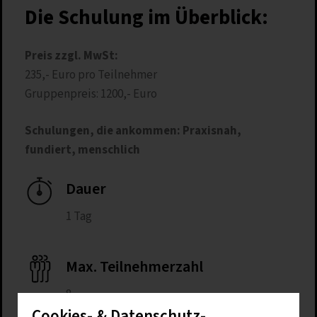
Die Schulung im Überblick:
Preis zzgl. MwSt:
235,- Euro pro Teilnehmer
Gruppenpreis: 1200,- Euro
Schulungen, die ankommen: Praxisnah,
fundiert, menschlich
Dauer
1 Tag
Max. Teilnehmerzahl
8
Cookies- & Datenschutz-