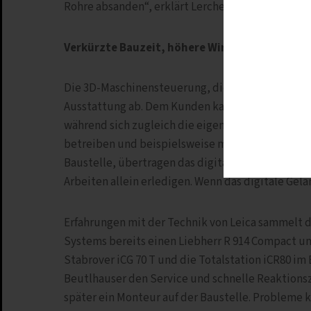
Rohre absanden“, erklärt Lerchen.
Verkürzte Bauzeit, höhere Wirtschaftlichkeit
Die 3D-Maschinensteuerung, die vollständig kom
Ausstattung ab. Dem Kunden kann laut Jens Lerc
während sich zugleich die eigene Wirtschaftlich
betreiben und beispielsweise mit Fluchtstäben 
Baustelle, übertragen das digitale Geländemodell
Arbeiten allein erledigen. Wenn das digitale Ge
Erfahrungen mit der Technik von Leica sammelt 
Systems bereits einen Liebherr R 914 Compact u
Stabrover iCG 70 T und die Totalstation iCR80 im 
Beutlhauser den Service und schnelle Reaktionsze
später ein Monteur auf der Baustelle. Probleme