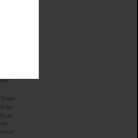
e
den,
nd
f die
zu alle
ten.“
r Smart
nd der
ts, an
unde
betont