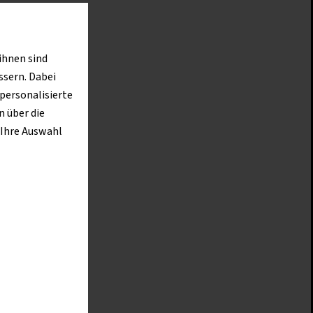
rfügt
ihnen sind
Bagger,
ssern. Dabei
m“,
 personalisierte
 über die
 Ihre Auswahl
ntweder
er
ieden“,
 den R
eitlich