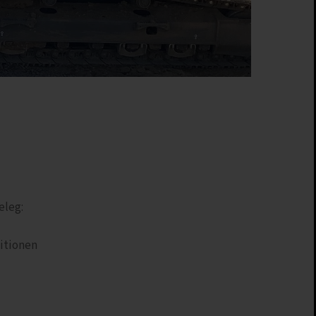
eleg:
titionen