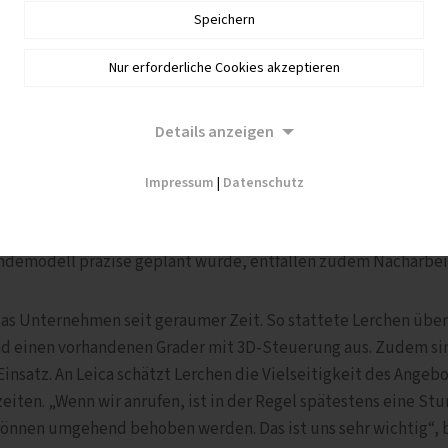
Speichern
Nur erforderliche Cookies akzeptieren
patibel mit allen Drehbewegungen des Baggers ist, rundet di
Details anzeigen
hen durch diese Technik eine kürzere Bauzeit ermöglicht wer
keit erhöht. „Früher mussten unsere Mitarbeiter großen Aufwa
Impressum
|
Datenschutz
Achsen abstecken – heute kommen sie mit einem USB-Stick au
 und fangen sofort an zu baggern. Der Baggerfahrer kann nahe
ländemodell präzise geplant wurde, entfallen zudem Nacharbei
das Unternehmen seit geraumer Zeit. So stattete Lerchen übe
nd einen vorhandenen Grader mit 3D-Steuerung aus. Zudem si
Einsatz. An Leica schätzt Lerchen die Vielseitigkeit des Angebo
iten. „Wenn wir anrufen, ist in der Regel spätestens eine St
 können umgehend behoben werden. Das ist uns sehr wichtig“, 