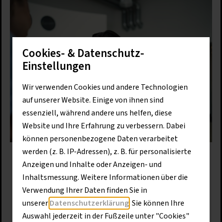
Cookies- & Datenschutz-
Einstellungen
Wir verwenden Cookies und andere Technologien
auf unserer Website. Einige von ihnen sind
essenziell, während andere uns helfen, diese
Website und Ihre Erfahrung zu verbessern. Dabei
können personenbezogene Daten verarbeitet
werden (z. B. IP-Adressen), z. B. für personalisierte
13. Juli 2026
Anzeigen und Inhalte oder Anzeigen- und
Disponent für Servicetechniker im
Inhaltsmessung. Weitere Informationen über die
Außendienst (m/w/d)
Verwendung Ihrer Daten finden Sie in
Hagelstadt
ab sofort
Vollzeit
unserer
Datenschutzerklärung
. Sie können Ihre
unbefristet​
Auswahl jederzeit in der Fußzeile unter "Cookies"